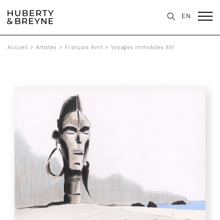
EN
Accueil
>
Artistes
>
François Avril
>
Voyages immobiles XIV