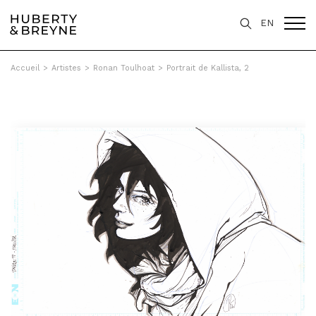
EN
Accueil
>
Artistes
>
Ronan Toulhoat
>
Portrait de Kallista, 2