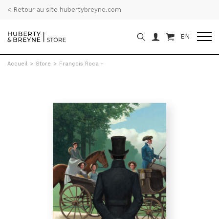
< Retour au site hubertybreyne.com
EN
Accueil
>
Store
>
François Roca -