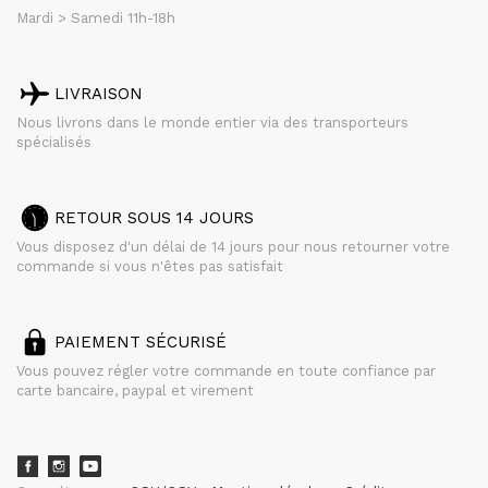
Mardi > Samedi 11h-18h
LIVRAISON
Nous livrons dans le monde entier via des transporteurs
spécialisés
RETOUR SOUS 14 JOURS
Vous disposez d'un délai de 14 jours pour nous retourner votre
commande si vous n'êtes pas satisfait
PAIEMENT SÉCURISÉ
Vous pouvez régler votre commande en toute confiance par
carte bancaire, paypal et virement