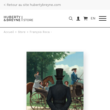
< Retour au site hubertybreyne.com
EN
Accueil
>
Store
>
François Roca -