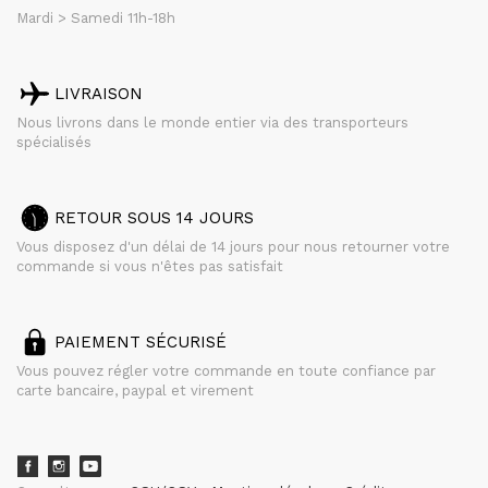
Mardi > Samedi 11h-18h
LIVRAISON
Nous livrons dans le monde entier via des transporteurs
spécialisés
RETOUR SOUS 14 JOURS
Vous disposez d'un délai de 14 jours pour nous retourner votre
commande si vous n'êtes pas satisfait
PAIEMENT SÉCURISÉ
Vous pouvez régler votre commande en toute confiance par
carte bancaire, paypal et virement