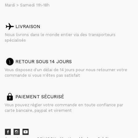
Mardi > Samedi 11h-18h
LIVRAISON
Nous livrons dans le monde entier via des transporteurs
spécialisés
RETOUR SOUS 14 JOURS
Vous disposez d'un délai de 14 jours pour nous retourner votre
commande si vous n'êtes pas satisfait
PAIEMENT SÉCURISÉ
Vous pouvez régler votre commande en toute confiance par
carte bancaire, paypal et virement