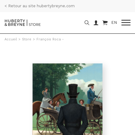
< Retour au site hubertybreyne.com
EN
Accueil
>
Store
>
François Roca -