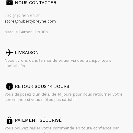
NOUS CONTACTER
+32 (0)2 893 90 30
store@hubertybreyne.com
Mardi > Samedi 11h-18h
LIVRAISON
Nous livrons dans le monde entier via des transporteurs
spécialisés
RETOUR SOUS 14 JOURS
Vous disposez d'un délai de 14 jours pour nous retourner votre
commande si vous n'êtes pas satisfait
PAIEMENT SÉCURISÉ
Vous pouvez régler votre commande en toute confiance par