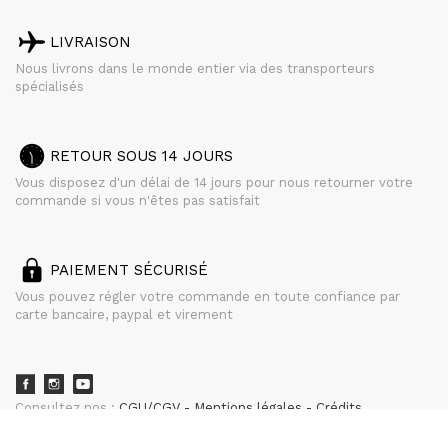
LIVRAISON
Nous livrons dans le monde entier via des transporteurs
spécialisés
RETOUR SOUS 14 JOURS
Vous disposez d'un délai de 14 jours pour nous retourner votre
commande si vous n'êtes pas satisfait
PAIEMENT SÉCURISÉ
Vous pouvez régler votre commande en toute confiance par
carte bancaire, paypal et virement
Consultez nos :
CGU/CGV
Mentions légales
Crédits
powered by
CURATOR STUDIO