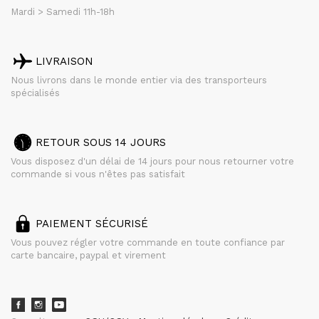
Mardi > Samedi 11h-18h
LIVRAISON
Nous livrons dans le monde entier via des transporteurs
spécialisés
RETOUR SOUS 14 JOURS
Vous disposez d'un délai de 14 jours pour nous retourner votre
commande si vous n'êtes pas satisfait
PAIEMENT SÉCURISÉ
Vous pouvez régler votre commande en toute confiance par
carte bancaire, paypal et virement