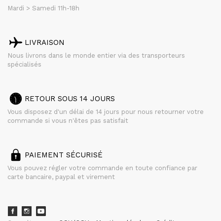
Mardi > Samedi 11h-18h
LIVRAISON
Nous livrons dans le monde entier via des transporteurs
spécialisés
RETOUR SOUS 14 JOURS
Vous disposez d'un délai de 14 jours pour nous retourner votre
commande si vous n'êtes pas satisfait
PAIEMENT SÉCURISÉ
Vous pouvez régler votre commande en toute confiance par
carte bancaire, paypal et virement