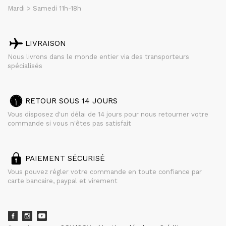
Mardi > Samedi 11h-18h
LIVRAISON
Nous livrons dans le monde entier via des transporteurs
spécialisés
RETOUR SOUS 14 JOURS
Vous disposez d'un délai de 14 jours pour nous retourner votre
commande si vous n'êtes pas satisfait
PAIEMENT SÉCURISÉ
Vous pouvez régler votre commande en toute confiance par
carte bancaire, paypal et virement