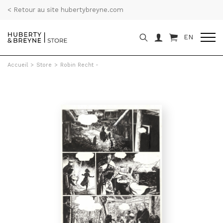
< Retour au site hubertybreyne.com
EN
Accueil
>
Store
>
Robin Recht -