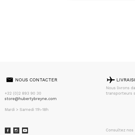
NOUS CONTACTER
LIVRAI
Nous livrons d
+32 (0)2 893 90 30
transporteurs s
store@hubertybreyne.com
Mardi > Samedi 11h-18h
Consultez nos