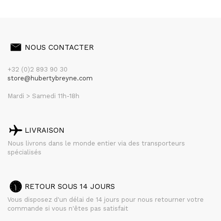
NOUS CONTACTER
+32 (0)2 893 90 30
store@hubertybreyne.com
Mardi > Samedi 11h-18h
LIVRAISON
Nous livrons dans le monde entier via des transporteurs
spécialisés
RETOUR SOUS 14 JOURS
Vous disposez d'un délai de 14 jours pour nous retourner votre
commande si vous n'êtes pas satisfait