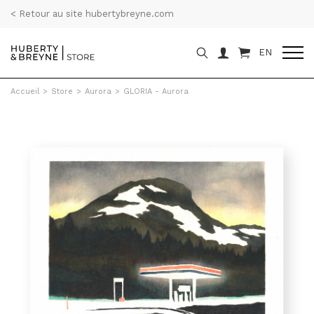
< Retour au site hubertybreyne.com
EN
Accueil
>
Store
>
Aurora
>
GLORIA - Aurora