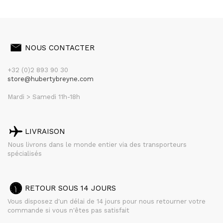
NOUS CONTACTER
+32 (0)2 893 90 30
store@hubertybreyne.com
Mardi > Samedi 11h-18h
LIVRAISON
Nous livrons dans le monde entier via des transporteurs
spécialisés
RETOUR SOUS 14 JOURS
Vous disposez d'un délai de 14 jours pour nous retourner votre
commande si vous n'êtes pas satisfait