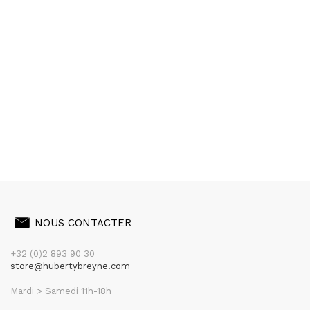
NOUS CONTACTER
+32 (0)2 893 90 30
store@hubertybreyne.com
Mardi > Samedi 11h-18h