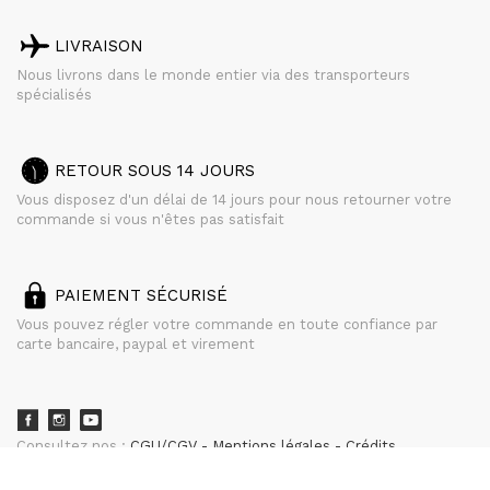
LIVRAISON
Nous livrons dans le monde entier via des transporteurs
spécialisés
RETOUR SOUS 14 JOURS
Vous disposez d'un délai de 14 jours pour nous retourner votre
commande si vous n'êtes pas satisfait
PAIEMENT SÉCURISÉ
Vous pouvez régler votre commande en toute confiance par
carte bancaire, paypal et virement
Consultez nos :
CGU/CGV
Mentions légales
Crédits
powered by
CURATOR STUDIO