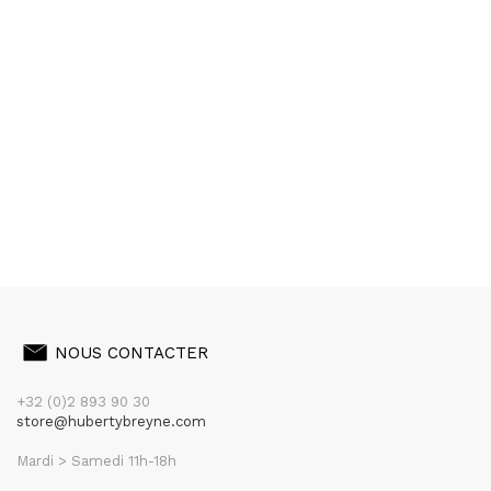
NOUS CONTACTER
+32 (0)2 893 90 30
store@hubertybreyne.com
Mardi > Samedi 11h-18h