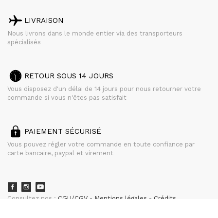
LIVRAISON
Nous livrons dans le monde entier via des transporteurs
spécialisés
RETOUR SOUS 14 JOURS
Vous disposez d'un délai de 14 jours pour nous retourner votre
commande si vous n'êtes pas satisfait
PAIEMENT SÉCURISÉ
Vous pouvez régler votre commande en toute confiance par
carte bancaire, paypal et virement
Consultez nos :
CGU/CGV
Mentions légales
Crédits
powered by
CURATOR STUDIO