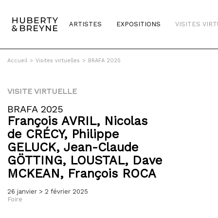
ARTISTES
EXPOSITIONS
VISITES VIR
Accueil
>
Visites virtuelles
>
BRAFA 2025
VISITE VIRTUELLE
BRAFA 2025
François
AVRIL
,
Nicolas
de
CRÉCY
,
Philippe
GELUCK
,
Jean-Claude
GÖTTING
,
LOUSTAL
,
Dave
MCKEAN
,
François
ROCA
26 janvier > 2 février 2025
Foire