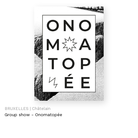
BRUXELLES | Châtelain
Group show
-
Onomatopée