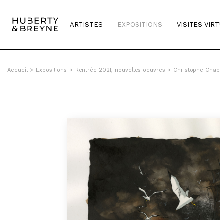
Query was empty
ARTISTES
EXPOSITIONS
VISITES VIR
Accueil
>
Expositions
>
Rentrée 2021, nouvelles oeuvres
>
Christophe Chab