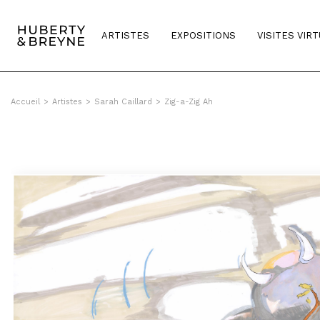
Query was empty
ARTISTES
EXPOSITIONS
VISITES VIR
Accueil
>
Artistes
>
Sarah Caillard
>
Zig-a-Zig Ah