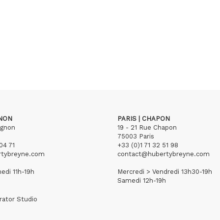
GNON
PARIS | CHAPON
ignon
19 - 21 Rue Chapon
75003 Paris
04 71
+33 (0)1 71 32 51 98
rtybreyne.com
contact@hubertybreyne.com
edi 11h-19h
Mercredi > Vendredi 13h30-19h
Samedi 12h-19h
rator Studio