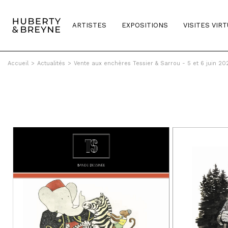
ARTISTES
EXPOSITIONS
VISITES VIR
Accueil
>
Actualités
>
Vente aux enchères Tessier & Sarrou - 5 et 6 juin 20