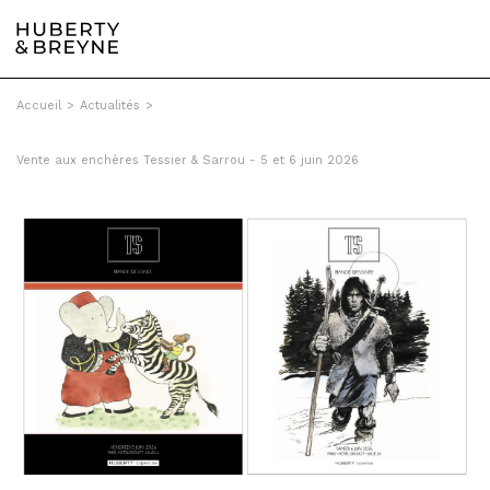
Accueil
>
Actualités
>
Vente aux enchères Tessier & Sarrou - 5 et 6 juin 2026