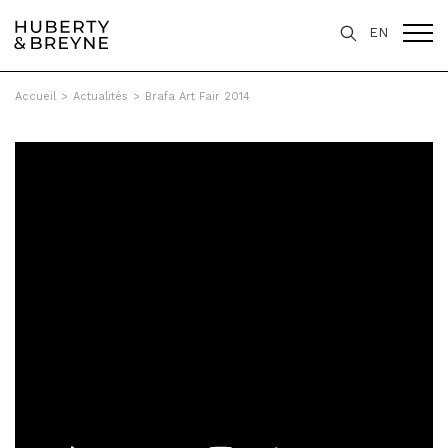
EN
Accueil
>
Actualités
>
Brafa Art Fair 2014