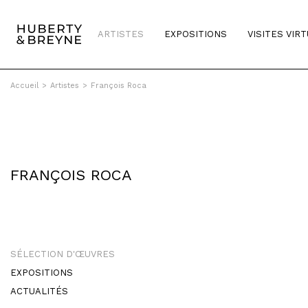
ARTISTES
EXPOSITIONS
VISITES VIR
Accueil
>
Artistes
>
François Roca
FRANÇOIS ROCA
SÉLECTION D'ŒUVRES
EXPOSITIONS
ACTUALITÉS