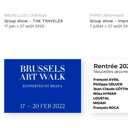
BRUXELLES | Châtelain
PARIS | Miromesnil
Group show
-
THE TRAVELER
Group show
-
Impre
17 juin > 27 août 2022
7 juillet > 27 août 2