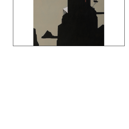
François AVRIL
2021
Crépuscule, VI
Acrylique sur toile
130 x 81 cm
INFORMATIONS PRATIQUES