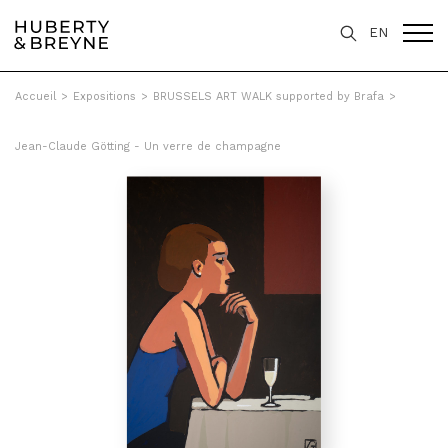
EN
Accueil
>
Expositions
>
BRUSSELS ART WALK supported by Brafa
>
Jean-Claude Götting - Un verre de champagne