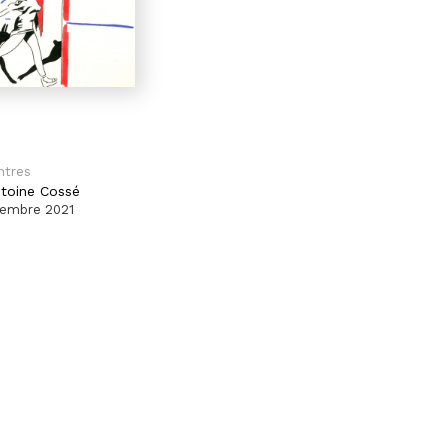
ntres
toine Cossé
cembre 2021