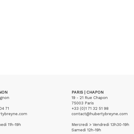
GNON
PARIS | CHAPON
ignon
19 - 21 Rue Chapon
75003 Paris
04 71
+33 (0)1 71 32 51 98
rtybreyne.com
contact@hubertybreyne.com
edi 11h-19h
Mercredi > Vendredi 13h30-19h
Samedi 12h-19h