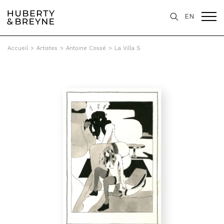
EN
Accueil
>
Artistes
>
Antoine Cossé
>
La Villa S