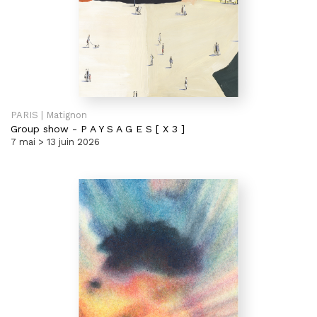
PARIS | Matignon
Group show
-
P A Y S A G E S [ X 3 ]
7 mai > 13 juin 2026