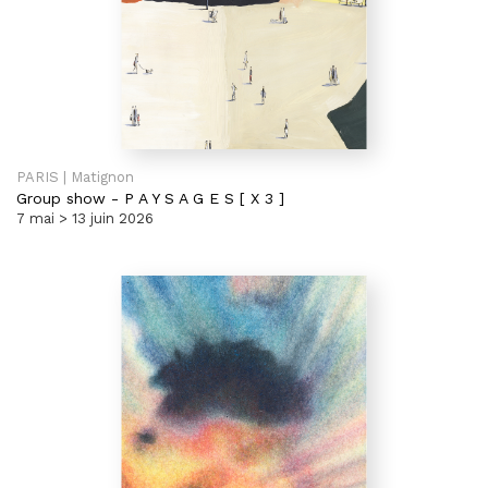
PARIS | Matignon
Group show
-
P A Y S A G E S [ X 3 ]
7 mai > 13 juin 2026