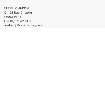
PARIS | CHAPON
19 - 21 Rue Chapon
75003 Paris
+33 (0)1 71 32 51 98
contact@hubertybreyne.com
Mercredi > Vendredi 13h30-19h
Samedi 12h-19h
S'inscrire à notre newsletter
CGU/CGV
Mentions légales
Crédits
Archives
Huberty & Breyne © – 2026
powered by
Curator Studio