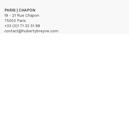
PARIS | CHAPON
19 - 21 Rue Chapon
75003 Paris
+33 (0)1 71 32 51 98
contact@hubertybreyne.com
Mercredi > Vendredi 13h30-19h
Samedi 12h-19h
S'inscrire à notre newsletter
CGU/CGV
Mentions légales
Crédits
Archives
Huberty & Breyne © – 2026
powered by
Curator Studio