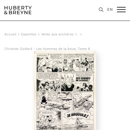
EN
Accueil
>
Expertise
>
Vente aux enchères
>
>
Christian Godard - Les hommes de la boue, Tome 8