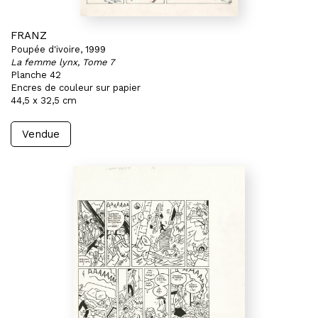
FRANZ
Poupée d'ivoire, 1999
La femme lynx, Tome 7
Planche 42
Encres de couleur sur papier
44,5 x 32,5 cm
Vendue