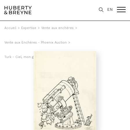
EN
Accueil
>
Expertise
>
Vente aux enchères
>
Vente aux Enchéres - Phoenix Auction
>
Turk - Ciel, mon génie, Tome 20