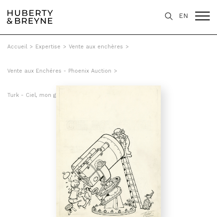
EN
Accueil
>
Expertise
>
Vente aux enchères
>
Vente aux Enchéres - Phoenix Auction
>
Turk - Ciel, mon génie, Tome 20