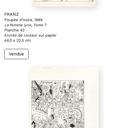
FRANZ
Poupée d'ivoire, 1999
La femme lynx, Tome 7
Planche 42
Encres de couleur sur papier
44,5 x 32,5 cm
Vendue