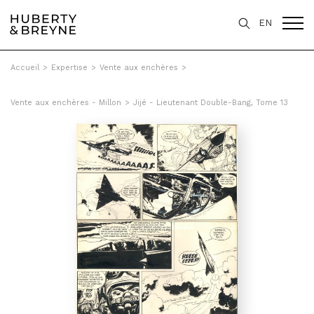
EN
Accueil
>
Expertise
>
Vente aux enchères
>
Vente aux enchères - Millon
>
Jijé - Lieutenant Double-Bang, Tome 13