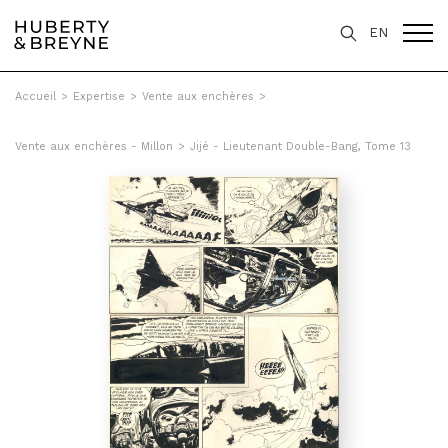
EN
Accueil
>
Expertise
>
Vente aux enchères
>
Vente aux enchères - Millon
>
Jijé - Lieutenant Double-Bang, Tome 13