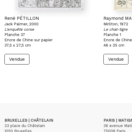
René PÉTILLON
Raymond M
Jack Palmer, 2000
Mirliton, 1972
L'enquête corse
Le chat-tigre
Planche 37
Planche 1
Encre de Chine sur papier
Encre de Chine
37,5 x 27,5 cm
46 x 35 cm
Vendue
Vendue
BRUXELLES | CHÂTELAIN
PARIS | MATI
33 place du Châtelain
36 avenue Mat
1050 Bruxelles
75008 Paris