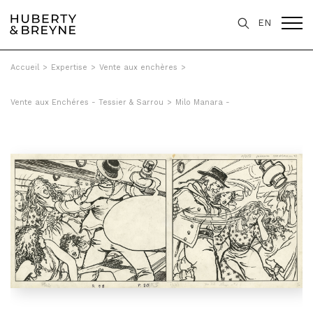
EN
Accueil
>
Expertise
>
Vente aux enchères
>
Vente aux Enchéres - Tessier & Sarrou
>
Milo Manara -