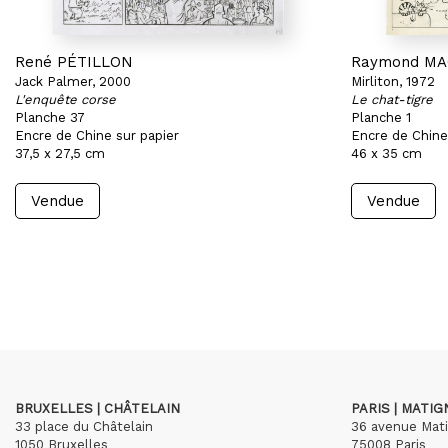
René PÉTILLON
Raymond M
Jack Palmer, 2000
Mirliton, 1972
L'enquête corse
Le chat-tigre
Planche 37
Planche 1
Encre de Chine sur papier
Encre de Chine
37,5 x 27,5 cm
46 x 35 cm
Vendue
Vendue
BRUXELLES | CHÂTELAIN
PARIS | MATI
33 place du Châtelain
36 avenue Mat
1050 Bruxelles
75008 Paris