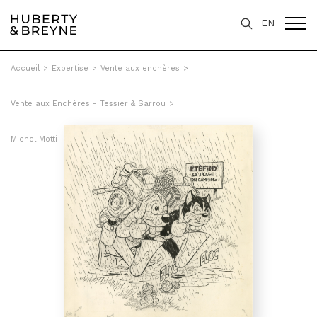
EN
Accueil
>
Expertise
>
Vente aux enchères
>
Vente aux Enchéres - Tessier & Sarrou
>
Michel Motti - Le nouveau Pif. (Spécial) 100% comique