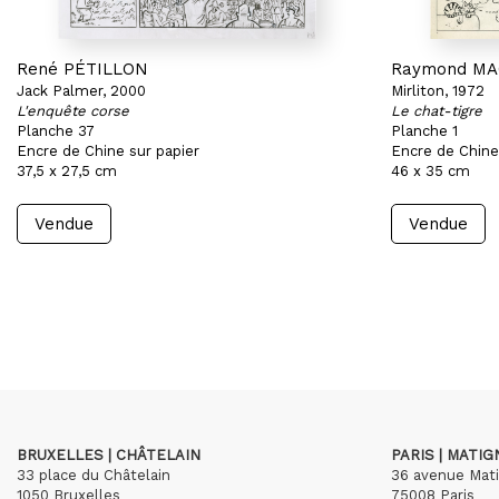
René PÉTILLON
Raymond M
Jack Palmer, 2000
Mirliton, 1972
L'enquête corse
Le chat-tigre
Planche 37
Planche 1
Encre de Chine sur papier
Encre de Chine
37,5 x 27,5 cm
46 x 35 cm
Vendue
Vendue
BRUXELLES | CHÂTELAIN
PARIS | MATI
33 place du Châtelain
36 avenue Mat
1050 Bruxelles
75008 Paris