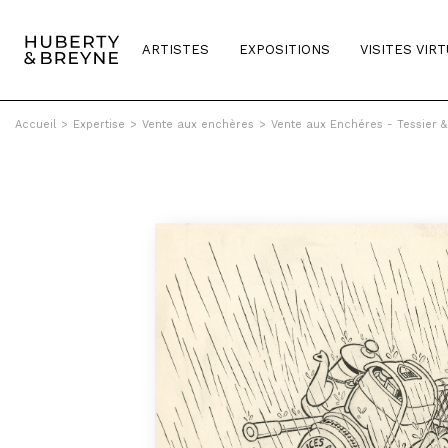
ARTISTES
EXPOSITIONS
VISITES VIR
Accueil
>
Expertise
>
Vente aux enchères
>
Vente aux Enchéres - Tessier 