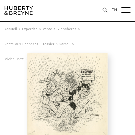
EN
Accueil
>
Expertise
>
Vente aux enchères
>
Vente aux Enchéres - Tessier & Sarrou
>
Michel Motti - Le nouveau Pif. (Spécial) 100% comique