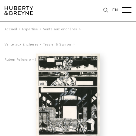
EN
Accueil
>
Expertise
>
Vente aux enchères
>
Vente aux Enchéres - Tessier & Sarrou
>
Ruben Pellejero - Le tour de valse