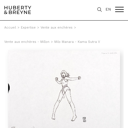
EN
Accueil
>
Expertise
>
Vente aux enchères
>
Vente aux enchères - Millon
>
Milo Manara - Kama Sutra V