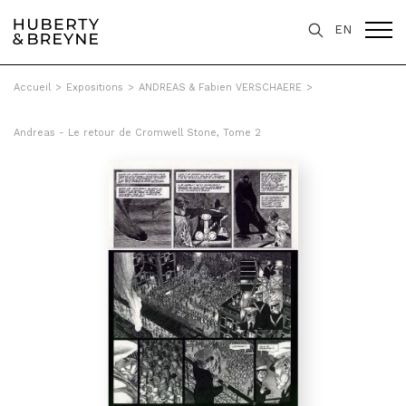
EN
Accueil
>
Expositions
>
ANDREAS & Fabien VERSCHAERE
>
Andreas - Le retour de Cromwell Stone, Tome 2