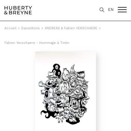
EN
Accueil
>
Expositions
>
ANDREAS & Fabien VERSCHAERE
>
Fabien Verschaere - Hommage à Tintin