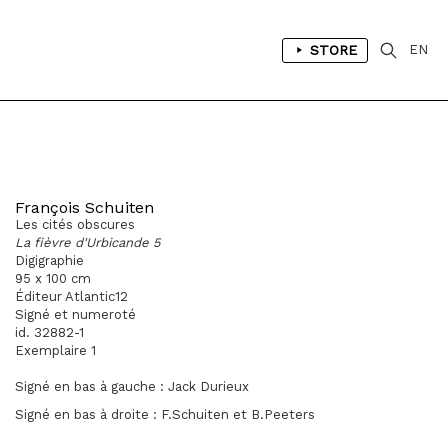
STORE
EN
François Schuiten
Les cités obscures
La fièvre d'Urbicande 5
Digigraphie
95 x 100 cm
Éditeur Atlantic12
Signé et numeroté
id. 32882-1
Exemplaire 1
Signé en bas à gauche : Jack Durieux
Signé en bas à droite : F.Schuiten et B.Peeters