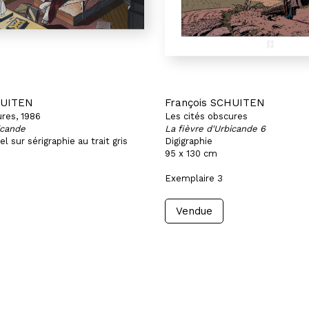
HUITEN
François SCHUITEN
ures, 1986
Les cités obscures
icande
La fièvre d'Urbicande 6
l sur sérigraphie au trait gris
Digigraphie
95 x 130 cm
Exemplaire 3
Vendue