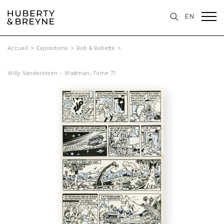
EN
Accueil
>
Expositions
>
Bob & Bobette
>
Willy Vandersteen - Wattman, Tome 71