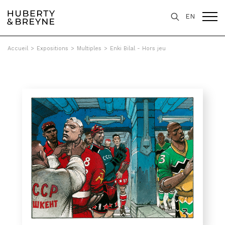
EN
Accueil
>
Expositions
>
Multiples
>
Enki Bilal - Hors jeu