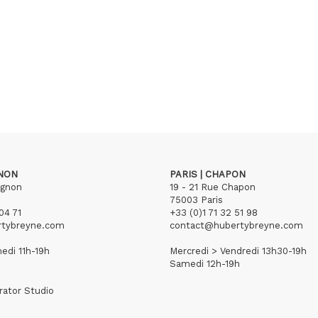
GNON
PARIS | CHAPON
ignon
19 - 21 Rue Chapon
75003 Paris
04 71
+33 (0)1 71 32 51 98
rtybreyne.com
contact@hubertybreyne.com
edi 11h-19h
Mercredi > Vendredi 13h30-19h
Samedi 12h-19h
rator Studio